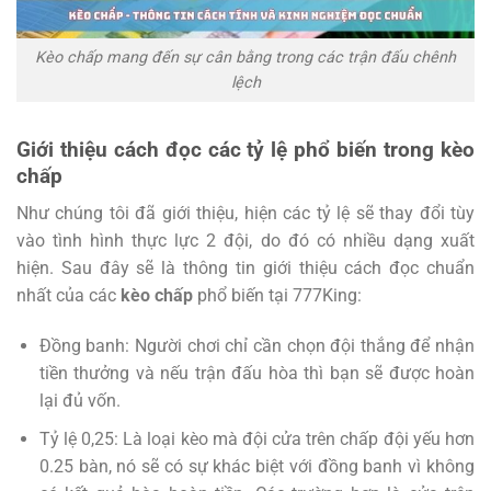
Kèo chấp mang đến sự cân bằng trong các trận đấu chênh
lệch
Giới thiệu cách đọc các tỷ lệ phổ biến trong kèo
chấp
Như chúng tôi đã giới thiệu, hiện các tỷ lệ sẽ thay đổi tùy
vào tình hình thực lực 2 đội, do đó có nhiều dạng xuất
hiện. Sau đây sẽ là thông tin giới thiệu cách đọc chuẩn
nhất của các
kèo chấp
phổ biến tại 777King:
Đồng banh: Người chơi chỉ cần chọn đội thắng để nhận
tiền thưởng và nếu trận đấu hòa thì bạn sẽ được hoàn
lại đủ vốn.
Tỷ lệ 0,25: Là loại kèo mà đội cửa trên chấp đội yếu hơn
0.25 bàn, nó sẽ có sự khác biệt với đồng banh vì không