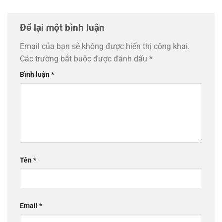
Để lại một bình luận
Email của bạn sẽ không được hiển thị công khai.
Các trường bắt buộc được đánh dấu
*
Bình luận
*
Tên
*
Email
*