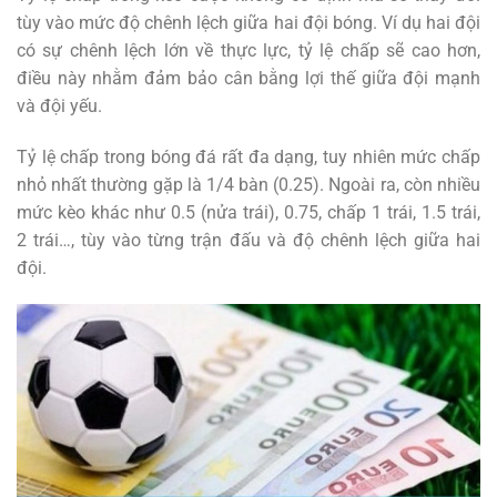
tùy vào mức độ chênh lệch giữa hai đội bóng. Ví dụ hai đội
có sự chênh lệch lớn về thực lực, tỷ lệ chấp sẽ cao hơn,
điều này nhằm đảm bảo cân bằng lợi thế giữa đội mạnh
và đội yếu.
Tỷ lệ chấp trong bóng đá rất đa dạng, tuy nhiên mức chấp
nhỏ nhất thường gặp là 1/4 bàn (0.25). Ngoài ra, còn nhiều
mức kèo khác như 0.5 (nửa trái), 0.75, chấp 1 trái, 1.5 trái,
2 trái…, tùy vào từng trận đấu và độ chênh lệch giữa hai
đội.