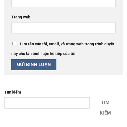
Trang web
Lưu tên của tôi, email, và trang web trong trình duyệt
này cho lần bình luận kế tiếp của tôi.
Tìm kiếm
TÌM
KIẾM