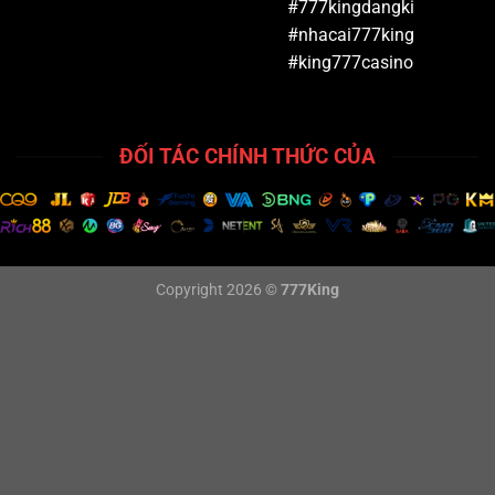
#777kingdangki
#nhacai777king
#king777casino
ĐỐI TÁC CHÍNH THỨC CỦA
Copyright 2026 ©
777King