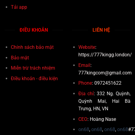
Tải app
ĐIỀU KHOẢN
LIÊN HỆ
Chính sách bảo mật
Website
:
https://777kingg.london
/
Bảo mật
Email
:
Miễn trừ trách nhiệm
777kingcom@gmail.com
Điều khoản - điều kiện
Phone
: 0972451622
Địa chỉ
:
332 Ng. Quỳnh,
Quỳnh Mai, Hai Bà
Trưng, HN, VN
CEO
:
Hoàng Nase
on68
,
on68
,
on68
,
on68
#7