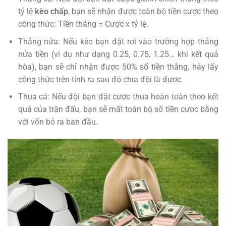
tỷ lệ
kèo chấp
, bạn sẽ nhận được toàn bộ tiền cược theo
công thức: Tiền thắng = Cược x tỷ lệ.
Thắng nửa: Nếu kèo bạn đặt rơi vào trường hợp thắng
nửa tiền (ví dụ như dạng 0.25, 0.75, 1.25… khi kết quả
hòa), bạn sẽ chỉ nhận được 50% số tiền thắng, hãy lấy
công thức trên tính ra sau đó chia đôi là được.
Thua cả: Nếu đội bạn đặt cược thua hoàn toàn theo kết
quả của trận đấu, bạn sẽ mất toàn bộ số tiền cược bằng
với vốn bỏ ra ban đầu.