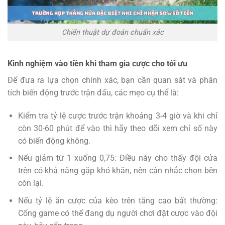
Chiến thuật dự đoán chuẩn xác
Kinh nghiệm vào tiền khi tham gia cược cho tối ưu
Để đưa ra lựa chọn chính xác, bạn cần quan sát và phân
tích biến động trước trận đấu, các mẹo cụ thể là:
Kiểm tra tỷ lệ cược trước trận khoảng 3-4 giờ và khi chỉ
còn 30-60 phút để vào thì hãy theo dõi xem chỉ số này
có biến động không.
Nếu giảm từ 1 xuống 0,75: Điều này cho thấy đội cửa
trên có khả năng gặp khó khăn, nên cân nhắc chọn bên
còn lại.
Nếu tỷ lệ ăn cược của kèo trên tăng cao bất thường:
Cổng game có thể đang dụ người chơi đặt cược vào đội