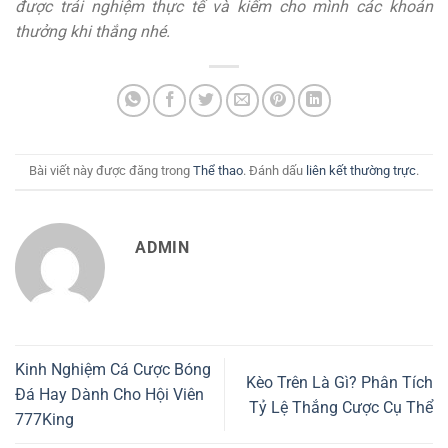
được trải nghiệm thực tế và kiếm cho mình các khoản
thưởng khi thắng nhé.
Bài viết này được đăng trong
Thể thao
. Đánh dấu
liên kết thường trực
.
ADMIN
Kinh Nghiệm Cá Cược Bóng
Kèo Trên Là Gì? Phân Tích
Đá Hay Dành Cho Hội Viên
Tỷ Lệ Thắng Cược Cụ Thể
777King