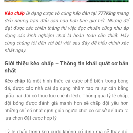
Kèo chấp
là dạng cược vô cùng hấp dẫn tại
777King
mang
đến những trận đấu cân não hơn bao giờ hết. Nhưng để
đạt được các chiến thắng thì việc đọc chuẩn cũng như áp
dụng các kinh nghiệm chơi là hoàn toàn cần thiết. Hãy
cùng chúng tôi đến với bài viết sau đây để hiểu chính xác
nhất ngay.
Giới thiệu kèo chấp – Thông tin khái quát cơ bản
nhất
Kèo chấp
là một hình thức cá cược phổ biến trong bóng
đá, được các nhà cái áp dụng nhằm tạo ra sự cân bằng
giữa hai đội có thực lực chênh lệch. Thông qua tỷ lệ chấp,
đội bóng được đánh giá mạnh hơn sẽ chấp đội yếu hơn
những chỉ số nhất định giúp người chơi có cơ sở để đưa ra
lựa chọn đặt cược hợp lý.
Tỷ lệ chấp trong kèo cược không cố định mà sẽ thay đổi